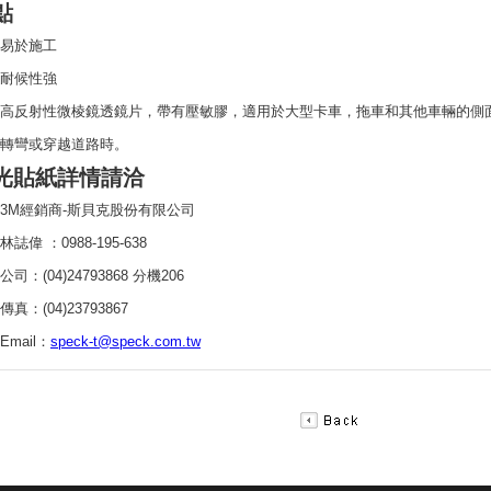
點
易於施工
耐候性強
高反射性微棱鏡透鏡片，帶有壓敏膠，適用於大型卡車，拖車和其他車輛的側
轉彎或穿越道路時。
反光貼紙詳情請洽
3M經銷商-斯貝克股份有限公司
林誌偉 ：0988-195-638
公司：(04)24793868 分機206
傳真：(04)23793867
Email：
speck-t@speck.com.tw