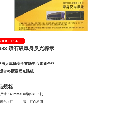
IFICATIONS
 983 鑽石級車身反光標示
團法人車輛安全審驗中心審查合格
認證合格標章反光貼紙
產品規格
尺寸：48mmX50碼(約45.7米)
顏色：紅、白、黃、紅白相間