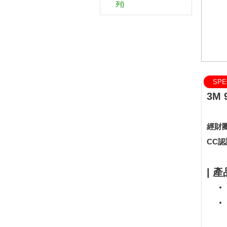
列)
SPEC
3M
經財
CC
| 